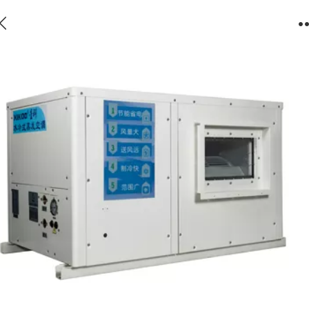
工业省电空调SYW-GD- 30（挂式管道送风）